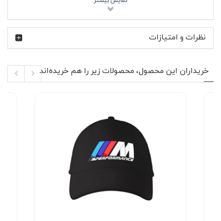
فعالیت فضای باز—احساس سنگینی نداشته باشید. این مدل با
قطر داخلی حدود 19 سانتی‌متر طراحی شده و به کمک بند
تنظیم سایز پشت کلاه، برای سایزهای مختلف قابل تنظیم
نظرات و امتیازات
است و برای استفاده مشترک خانم‌ها و آقایان کاملاً مناسب
خواهد بود.
BMW سال‌هاست در مسابقات موتوراسپرت، از تورینگ کار تا
خریداران این محصول، محصولات زیر را هم خریده‌اند
فرمول‌ها، حضوری پررنگ دارد و بخش BMW Motorsport
به‌عنوان شاخه مسابقه‌ای این برند آلمانی شناخته می‌شود.
لوگوی درج‌شده روی این کلاه، یادآور همین پیشینه مسابقه‌ای
است؛ لوگویی که روی پنل جلویی به صورت گلدوزی باکیفیت
کار شده و به‌خوبی روی زمینه قرمز دیده می‌شود.
ویژگی‌های محصول ⚙️
نوع محصول: کلاه کپ اسپرت مناسب استایل زنانه و
مردانه
جنس: پارچه کتان مقاوم و تنفس‌پذیر
گلدوزی لوگوی BMW motorsport روی قسمت جلویی
کلاه
قابلیت تنظیم سایز از پشت برای فیت بهتر روی سر
قطر داخلی حدود 19 سانتی‌متر
طول نقاب 7 سانتی‌متر برای محافظت در برابر نور