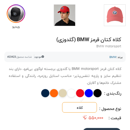
ویدیو
کلاه کتان قرمز BMW (گلدوزی)
BMW motorsport
برند :
BMW
موجود
شناسه محصول:
#23423
کلاه کتان قرمز BMW motorsport با گلدوزی برجسته لوگوی بی‌ام‌و، دارای بند
تنظیم سایز و پارچه تنفس‌پذیر؛ مناسب استایل روزمره، رانندگی و استفاده
مشترک خانم‌ها و آقایان.
رنگ‌بندی :
کلاه
نوع محصول :
۵۵۰,۰۰۰
قیمت :