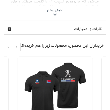
می‌شود که حال‌وهوای اسپرت آن را تقویت می‌کند و برای
کسانی که به دنیای خودرو و فرهنگ رانندگی علاقه دارند، کاملاً
قابل درک است.
جنس جودون این پولوشرت باعث می‌شود بافت پارچه حالت
مشبک و منظم داشته باشد؛ پارچه‌ای که هم تنفس‌پذیر است و
نظرات و امتیازات
هم ایستایی خوبی روی بدن دارد. طراحی یقه‌دار با دو دکمه،
تعادل خوبی بین استایل روزمره و استایل نیمه‌رسمی ایجاد
می‌کند.
پولوشرت جودون سرمه ای پژو
برای خانم‌ها و آقایانی
طراحی شده که می‌خواهند لباس اسپرت بپوشند اما همچنان
خریداران این محصول، محصولات زیر را هم خریده‌اند
ظاهر مرتب و منظم خود را حفظ کنند.
ویژگی‌های محصول ⚙️
نوع محصول: پولوشرت آستین کوتاه
جنس پارچه: جودون با بافت مقاوم و تنفس‌پذیر
طراحی یقه‌دار با دو دکمه کاربردی
چاپ لوگوی Peugeot Sport روی قسمت جلویی لباس
بدون پرزدهی در استفاده روزمره
بدون آب‌رفت در صورت شستشو با آب سرد
دوام بالا و مناسب استفاده طولانی‌مدت
قابل استفاده برای استایل زنانه و مردانه
پارچه جودون استفاده‌شده در این مدل، ضخامت متعادلی دارد؛