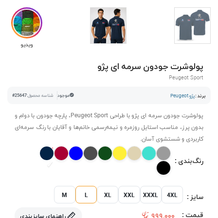
ویدیو
پولوشرت جودون سرمه ای پژو
Peugeot Sport
برند :
پژو Peugeot
موجود
شناسه محصول:
#25647
پولوشرت جودون سرمه ای پژو با طراحی Peugeot Sport، پارچه جودون با دوام و
بدون پرز، مناسب استایل روزمره و نیمه‌رسمی خانم‌ها و آقایان با رنگ سرمه‌ای
کاربردی و شستشوی آسان.
رنگ‌بندی :
M
L
XL
XXL
XXXL
4XL
سایز :
قیمت :
۹۹۹,۰۰۰
راهنمای سایزبندی