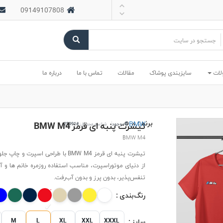
09149107808
لات
سایزبندی پوشاک
مقالات
تماس با ما
درباره ما
برند :
BMW
تیشرت پنبه ای قرمز BMW M4
موجود
شناسه محصول:
#25991
BMW M4
تیشرت پنبه ای قرمز BMW M4 با طراحی اسپرت و چ
از دنیای موتوراسپرت، مناسب استفاده روزمره خانم ها و آقا
تنفس‌پذیر، بدون پرز و بدون آب‌رفت.
رنگ‌بندی :
M
L
XL
XXL
XXXL
سایز :