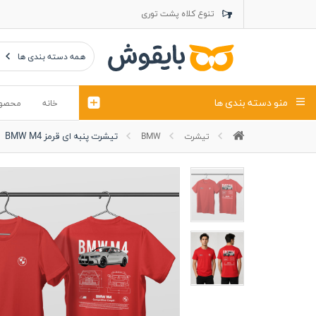
تنوع کلاه پشت توری
تنوع کلاه کتان
تنوع تراول ماک
همه دسته بندی ها
منو دسته بندی ها
خانه
محصو
تیشرت پنبه ای قرمز BMW M4
تیشرت
BMW
تیشرت
کلاه
پولوشرت
تیشِرت اور
پولوشرت آستین بلند
کاپشن بهاری (ژاکت)