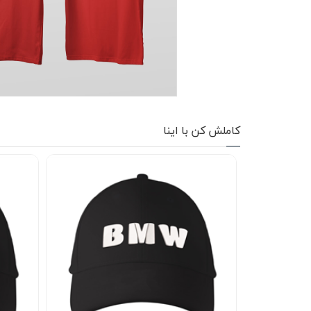
کاپشن زمستانی
تیشرت آستین بلند
شلوار اسلش
پافر
کاملش کن با اینا
شلوارک
کفش
دورس
کوله و کیف
هودی
سویشرت زیپدار