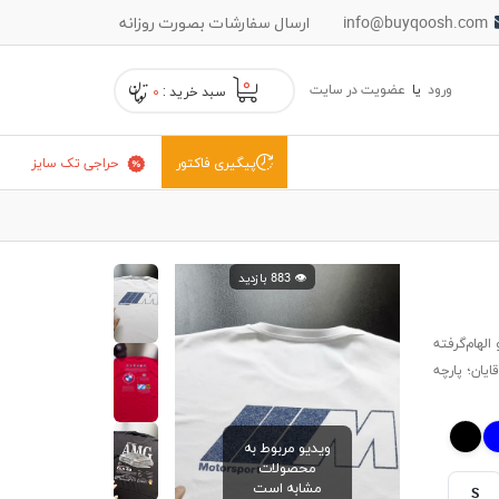
info@buyqoosh.com
ارسال سفارشات بصورت روزانه
۰
ورود
یا
عضویت در سایت
سبد خرید :
۰
حراجی تک سایز
پیگیری فاکتور
👁️ 883 بازدید
اپ جلو الهام‌گرفته
یان؛ پارچه
ویدیو مربوط به
محصولات
مشابه است
S