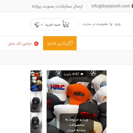
info@buyqoosh.com
ارسال سفارشات بصورت روزانه
۰
ورود
یا
عضویت در سایت
سبد خرید :
۰
حراجی تک سایز
پیگیری فاکتور
👁️ 4187 بازدید
ویدیو مربوط به
محصولات
مشابه است