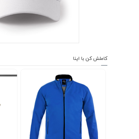
کاپشن زمستانی
تیشرت آستین بلند
شلوار اسلش
پافر
کاملش کن با اینا
شلوارک
کفش
دورس
کوله و کیف
هودی
سویشرت زیپدار