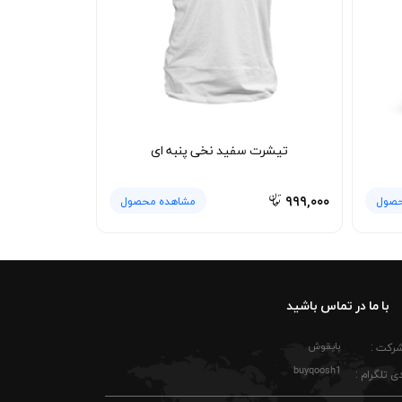
تیشرت سفید نخی پنبه ای
۹۹۹,۰۰۰
حصول
مشاهده محصول
با ما در تماس باشید
بایقوش
شرکت :
buyqoosh1
ی تلگرام :