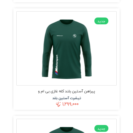
جدید
پیراهن آستین بلند کله غازی بی ام و
تیشرت آستین بلند
۱,۲۹۹,۰۰۰
جدید