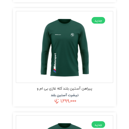
جدید
پیراهن آستین بلند کله غازی بی ام و
تیشرت آستین بلند
۱,۲۹۹,۰۰۰
جدید