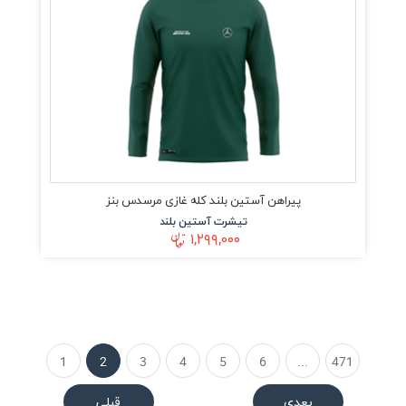
پیراهن آستین بلند کله غازی مرسدس بنز
تیشرت آستین بلند
۱,۲۹۹,۰۰۰
1
2
3
4
5
6
...
471
بعدی
قبلی