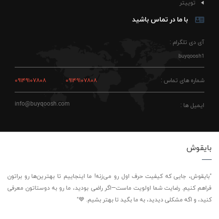
توییتر
با ما در تماس باشید
آی دی تلگرام :
buyqoosh1
شماره های تماس :
۰۹۱۴۹۱۰۷۸۰۸
۰۹۱۴۹۱۰۷۸۰۸
info@buyqoosh.com
ایمیل ها :
بایقوش
"بایقوش، جایی که کیفیت حرف اول رو می‌زنه! ما اینجاییم تا بهترین‌ها رو براتون
فراهم کنیم. رضایت شما اولویت ماست—اگر راضی بودید، ما رو به دوستاتون معرفی
کنید، و اگه مشکلی دیدید، به ما بگید تا بهتر بشیم. 💙"