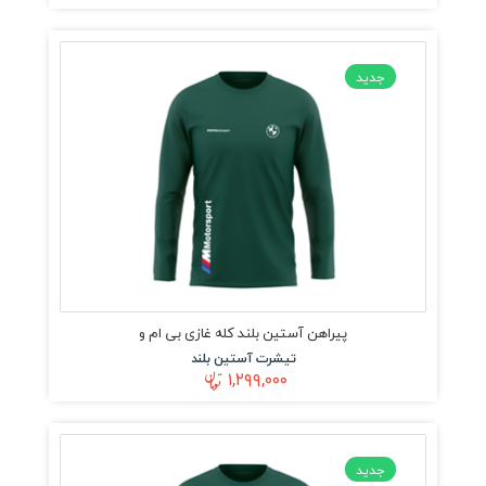
جدید
پیراهن آستین بلند کله غازی بی ام و
تیشرت آستین بلند
۱,۲۹۹,۰۰۰
جدید